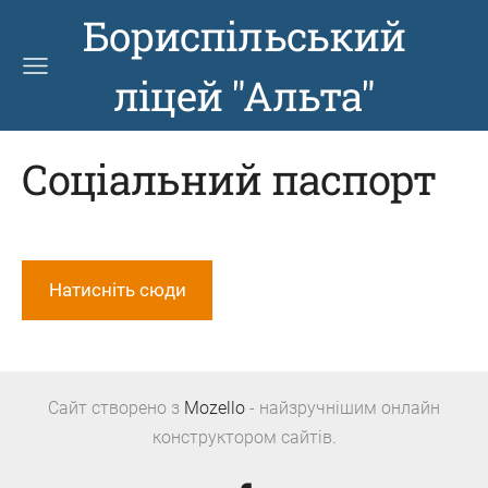
Бориспільський
ліцей "Альта"
Соціальний паспорт
Натисніть сюди
Сайт створено з
Mozello
- найзручнішим онлайн
конструктором сайтів.