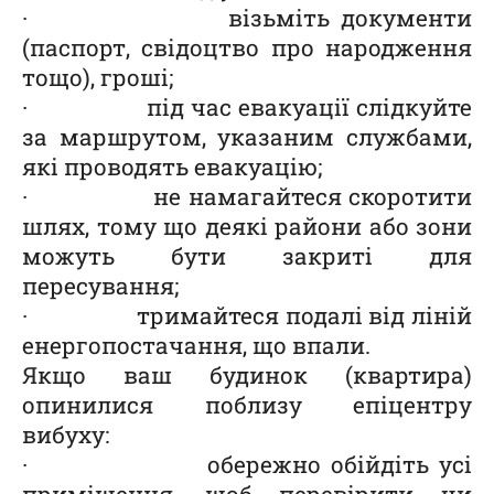
· візьміть документи
(паспорт, свідоцтво про народження
тощо), гроші;
· під час евакуації слідкуйте
за маршрутом, указаним службами,
які проводять евакуацію;
· не намагайтеся скоротити
шлях, тому що деякі райони або зони
можуть бути закриті для
пересування;
· тримайтеся подалі від ліній
енергопостачання, що впали.
Якщо ваш будинок (квартира)
опинилися поблизу епіцентру
вибуху:
· обережно обійдіть усі
приміщення, щоб перевірити чи