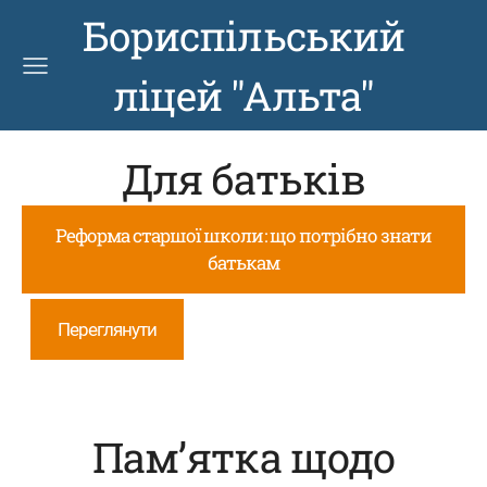
Бориспільський
ліцей "Альта"
Для батьків
Реформа старшої школи: що потрібно знати
батькам
Переглянути
П
ам’ятка щодо